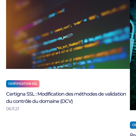
CERTIFICATION SSL
Certigna SSL : Modification des méthodes de validation
du contrôle du domaine (DCV)
06.11.21
CE
Pr