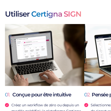
Utiliser
Certigna SIGN
01.
Conçue pour être intuitive
02.
Pensée p
Créez un workflow de zéro ou depuis un
Sélectionne