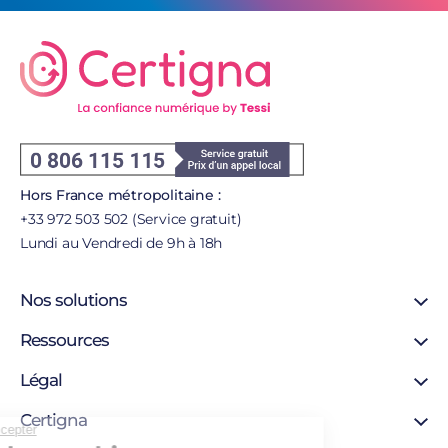
Hors France métropolitaine :
+33 972 503 502 (Service gratuit)
Lundi au Vendredi de 9h à 18h
Nos solutions
Signature en ligne
Ressources
Certificat SSL
Support
Légal
Certificat personne morale
Blog
Certificat personne physique
Mentions légales
Certigna
Certigna Horodatage
Continuer sans accepter
Autorités de certification