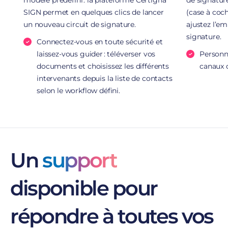
modèle prédéfini : la plateforme Certigna
de signatur
SIGN permet en quelques clics de lancer
(case à coch
un nouveau circuit de signature.
ajustez l’e
signature.
Connectez-vous en toute sécurité et
laissez-vous guider : téléverser vos
Personna
documents et choisissez les différents
canaux d
intervenants depuis la liste de contacts
selon le workflow défini.
Un
support
disponible pour
répondre à toutes vos