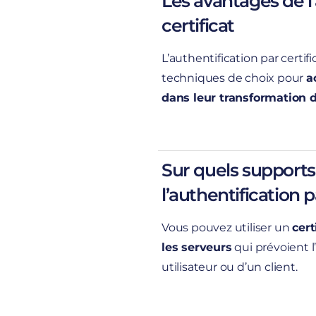
Les avantages de l’
certificat
L’authentification par certif
de vous authentifier avec vo
techniques de choix pour
a
dans leur transformation d
correspondance est établie
avènement d
Sur quels supports 
matériels personnels
l’authentification p
your own device
L’authentification par cer
Vous pouvez utiliser un
cert
comme protection prin
couche de 
les serveurs
qui prévoient l
politique de sécurité ba
utilisateur ou d’un client.
plusieurs facteurs. A la
d’identification manuel
passe ou code unique 