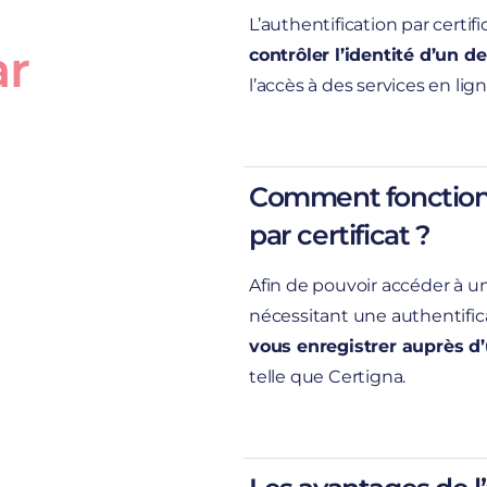
L’authentification par cert
ar
contrôler l’identité d’un 
l’accès à des services en lig
vou
en règle, le serveur sur le
d’initier une connexion séc
Comment fonctionn
par certificat ?
Afin de pouvoir accéder à un
nécessitant une authentifica
vous enregistrer auprès d’
telle que Certigna.
électronique