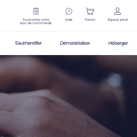
Soumettre votre
Aide
Panier
Espace privé
bon de commande
S’authentifier
Dématérialiser
Héberger