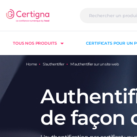
TOUS NOS PRODUITS
CERTIFICATS POUR UN P
Home
S'authentifier
M’authentifier sur un site web
Authentif
de façon 