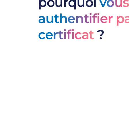
pourquoi
vous
authentifier p
certificat
?