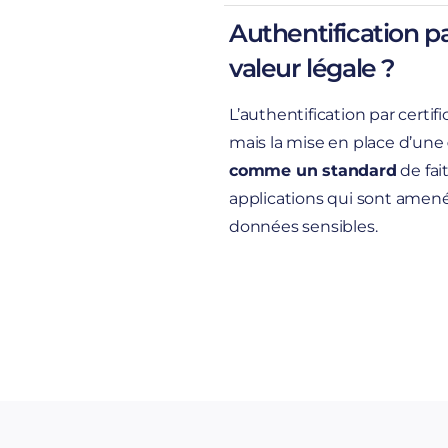
informatique
constitue 
Authentification par
aux tentatives d’ingénie
valeur légale ?
authentification par certi
d’identité. Cette phase d
IoT
des étapes du
protocol
L’authentification par certif
mais la mise en place d’une
paramétrer
comme un standard
de fait
applications qui sont amenés
données sensibles.
authentification mutuell
Vous profitez enfin de to
centralisée des accès et
possibilité de révoquer 
pol
plupart des n
un périphérique dont la