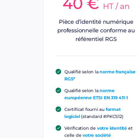
40 €
HT / an
Pièce d’identité numérique
professionnelle conforme au
référentiel RGS
Qualifié selon la
norme française
RGS*
Qualifié selon la
norme
européenne ETSI EN 319 411-1
Certificat fourni au
format
logiciel
(standard #PKCS12)
Vérification de
votre identité
et
celle de
votre société