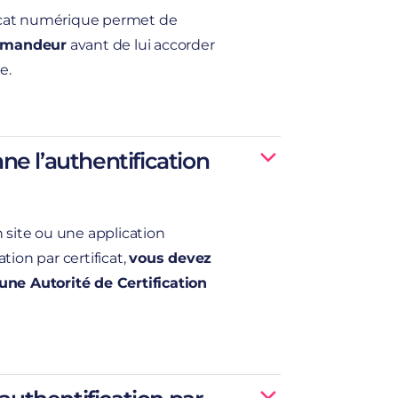
ificat numérique permet de
demandeur
avant de lui accorder
ne.
s disposez d’un certificat numérique
quel vous souhaitez accéder accepte
urisée
e l’authentification
 site ou une application
tion par certificat,
vous devez
une Autorité de Certification
un document