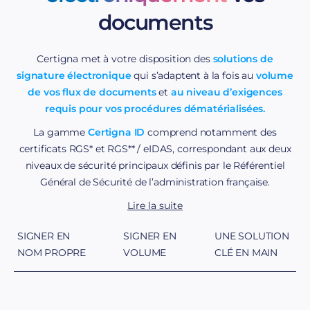
l’intégrité du document.
documents
recours à un prestataire de
Certigna met à votre disposition des
solutions de
services de confiance qualifié
signature électronique
qui s’adaptent à la fois au
volume
de vos flux de documents
et
au niveau d’exigences
requis pour vos procédures dématérialisées.
La gamme
Certigna ID
comprend notamment des
Autorité de
certificats RGS* et RGS** / eIDAS, correspondant aux deux
confiance telle que Certigna.
niveaux de sécurité principaux définis par le Référentiel
Général de Sécurité de l’administration française.
Lire la suite
Vous pouvez également
choisir un mode de signature
qui correspond à vos besoins
: certificat client pour un
SIGNER EN
SIGNER EN
UNE SOLUTION
utilisateur attitré, certificat serveur pour des procédures
NOM PROPRE
VOLUME
CLÉ EN MAIN
gérées directement au niveau de votre système
d’information, ou plateforme de signature électronique
accessible en mode Saas pour la définition de vos propres