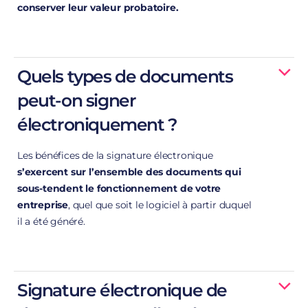
conserver leur valeur probatoire.
Dématérialiser ces processus
Quels types de documents
peut-on signer
des temps de traitement raccourcis,
électroniquement ?
une productivité améliorée
une fiabilité accrue.
Les bénéfices de la signature électronique
s’exercent sur l’ensemble des documents qui
Le principe ?
sous-tendent le fonctionnement de votre
entreprise
, quel que soit le logiciel à partir duquel
Coller le scan
il a été généré.
de votre signature au bas d’un PDF ne suffit pas et
n’est aucunement conforme
un document texte, un tableau Excel ou une photo
numérique
plus courant reste toutefois le
Signature électronique de
PDF