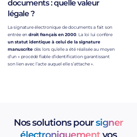
documents : quelle valeur
C’est le
rôle d’une Autorité qualifiée comme
Certigna
: après vérification, elle vous délivre un
légale ?
certificat électronique grâce auquel vous pouvez
ensuite générer à la demande une signature
en tant que personne
La signature électronique de documents a fait son
électronique conforme aux exigences des
physique, soit en tant qu’entreprise.
entrée en
droit français en 2000
. La loi lui confère
administrations françaises et européennes.
Chacun de
un statut identique à celui de la signature
vos
documents signés électroniquement
dispose ainsi
manuscrite
dès lors qu’elle a été réalisée au moyen
d’une
valeur juridique
équivalente à celle d’un
d’un « procédé fiable d’identification garantissant
imprimé papier signé à la main.
son lien avec l’acte auquel elle s’attache ».
Vous
encadrée au niveau européen
pouvez par exemple proposer à un nouveau
collaborateur de
La dématérialisation des processus administratifs
engagée à l’échelle européenne encourage d’ailleurs
l’adoption de la signature électronique : elle est par
valeur de la signature électronique
Nos solutions pour
signer
exemple
devenue obligatoire pour répondre à
certains marchés publics.
l’identification du signataire
électroniquement
vos