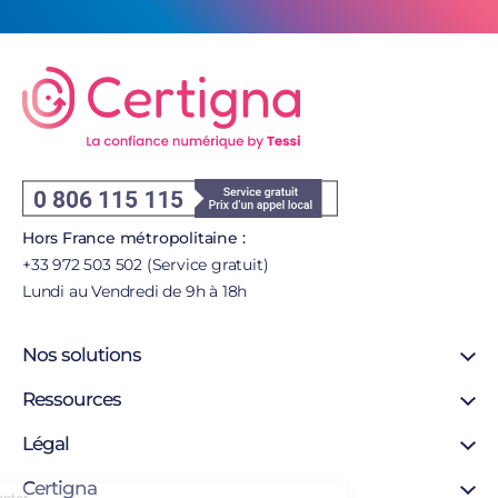
Hors France métropolitaine :
+33 972 503 502 (Service gratuit)
Lundi au Vendredi de 9h à 18h
Nos solutions
Signature en ligne
Ressources
Certificat SSL
Support
Légal
Certificat personne morale
Blog
Certificat personne physique
Mentions légales
Certigna
Certigna Horodatage