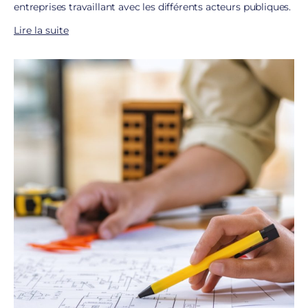
entreprises travaillant avec les différents acteurs publiques.
Lire la suite
Selon une étude APECA de 2015 portant sur la
dématérialisation,
70 % des entreprises utilisant un outil
de facturation électronique
constatent une diminution de
leurs coûts ainsi que de leurs délais de paiement. Une
solution que garantit Chorus Pro avec l’apport d’une
traçabilité sans défaut
.
Gagnez en productivité, réduisez votre empreinte
carbone et vos charges.