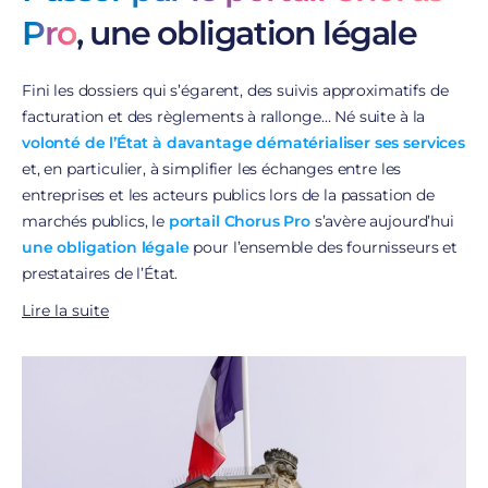
Pro
, une obligation légale
Fini les dossiers qui s’égarent, des suivis approximatifs de
facturation et des règlements à rallonge… Né suite à la
volonté de l’État à davantage dématérialiser ses services
et, en particulier, à simplifier les échanges entre les
entreprises et les acteurs publics lors de la passation de
marchés publics, le
portail Chorus Pro
s’avère aujourd’hui
une obligation légale
pour l’ensemble des fournisseurs et
prestataires de l’État.
Lire la suite
Une obligation réglementaire progressive
La mise en place a été réalisée progressivement suite à
l’ordonnance du 26 juin 2014 relative au développement de
la facturation électronique. Dès le 1er janvier, les groupes de
plus de 5000 salariés et les personnes publiques ont été
invités à rejoindre ce portail en ligne. L’année d’après, c’est