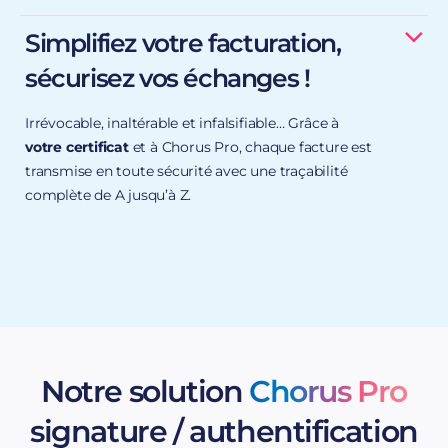
vos factures.
Simplifiez votre facturation,
réduction des délais de paiement
sécurisez vos échanges !
meilleure gestion de votre trésorerie
Irrévocable, inaltérable et infalsifiable… Grâce à
votre certificat
et à Chorus Pro, chaque facture est
transmise en toute sécurité avec une traçabilité
complète de A jusqu’à Z.
Notre solution
Chorus Pro
Vous
émettez peu de factures
(soit moins de 50 /
mois) : procurez-vous un certificat
Certigna ID RGS** /
signature / authentification
eIDAS
, signez votre facture dans Acrobat Reader et