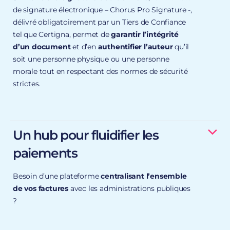
de signature électronique – Chorus Pro Signature -,
délivré obligatoirement par un Tiers de Confiance
tel que Certigna, permet de
garantir l’intégrité
d’un document
et d’en
authentifier l’auteur
qu’il
soit une personne physique ou une personne
morale tout en respectant des normes de sécurité
strictes.
Authentique et irrévocable
: l’identité du signataire
Un hub pour fluidifier les
est clairement établie ;
paiements
Infalsifiable
: à chaque document, une signature
unique ;
Besoin d’une plateforme
centralisant l’ensemble
de vos factures
avec les administrations publiques
Inaltérable
: un document signé électroniquement
?
n’est plus modifiable.
quelle que soit le nombre de