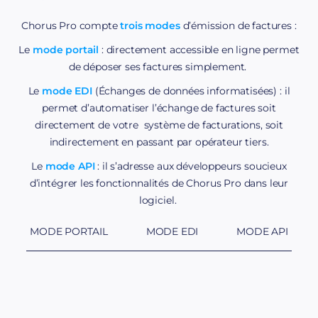
déposez-là sur la plateforme.
Chorus Pro compte
trois modes
d’émission de factures :
Le
mode portail
: directement accessible en ligne permet
Si vous
collaborez régulièrement avec l’Etat
avec une
de déposer ses factures simplement.
volumétrie conséquente de factures, automatisez vos
flux avec le
protocole EDI
d’échange de données
Le
mode EDI
(Échanges de données informatisées) : il
informatisées ou optez pour le
mode API
selon votre
permet d’automatiser l’échange de factures soit
solution logicielle.
directement de votre système de facturations, soit
indirectement en passant par opérateur tiers.
Le
mode API
: il s’adresse aux développeurs soucieux
d’intégrer les fonctionnalités de Chorus Pro dans leur
logiciel.
MODE PORTAIL
MODE EDI
MODE API