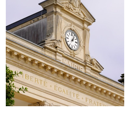
au tour des entreprises de taille intermédiaire (250 à 5000
salariés) puis en 2019 aux PME de 10 à 250 collaborateurs
d’être dans l’obligation de se tourner vers ce service.
Depuis le 1er janvier 2020, avec les TPE de moins de 10
salariés comme les micro-entreprises, cette obligation
légale s’est étendue à toutes les entreprises.
Un guichet unique pour travailler avec les acteurs
publics
Entièrement gratuit et sécurisé, offrant une certification
électronique de premier plan, le portail est désormais le
guichet de facturation unique pour l’ensemble des acteurs
travaillant avec les services de l’État (collectivités,
institutions publiques, départements, régions…). Un service
de facturation en ligne offrant de multiples avantages
comme fluidifier les processus de paiement, faciliter les
démarches entre entreprises publiques comme privées.
Chorus Pro vous simplifie la vie au quotidien !