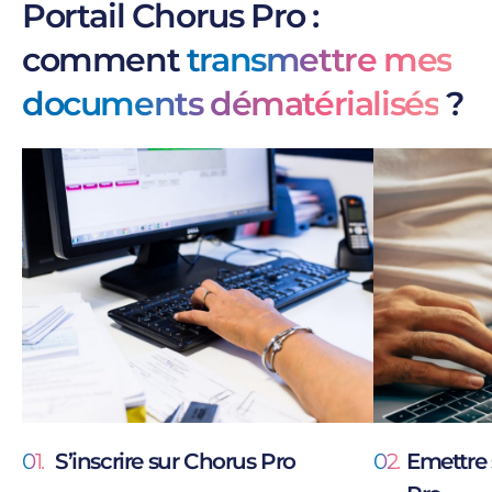
Portail Chorus Pro :
comment
transmettre mes
documents dématérialisés
?
01.
S’inscrire sur Chorus Pro
02.
Emettre 