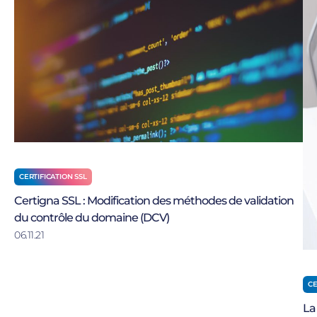
CERTIFICATION SSL
Certigna SSL : Modification des méthodes de validation
du contrôle du domaine (DCV)
06.11.21
CE
La