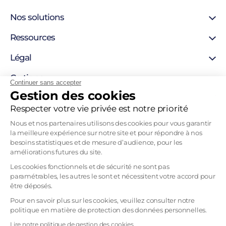
Nos solutions
Signature en ligne
Ressources
Certificat SSL
Support
Légal
Certificat personne morale
Blog
Certificat personne physique
Mentions légales
Certigna
Certigna Horodatage
Continuer sans accepter
Autorités de certification
Gestion des cookies
Hébergement sécurisée
À propos
Liste de révocation
Solutions pour développeurs
Pourquoi nous choisir
Respecter votre vie privée est notre priorité
Politique d’horodatage
Contact
Politique de certification
Nous et nos partenaires utilisons des cookies pour vous garantir
Recrutement
la meilleure expérience sur notre site et pour répondre à nos
besoins statistiques et de mesure d’audience, pour les
Mentions légales
améliorations futures du site.
CGVU
Les cookies fonctionnels et de sécurité ne sont pas
paramétrables, les autres le sont et nécessitent votre accord pour
CGU
être déposés.
Politique d’utilisation des données personnelles
Pour en savoir plus sur les cookies, veuillez consulter notre
Politique de confidentialité 2D-ORIGIN
politique en matière de protection des données personnelles.
Gestion des cookies
Lire notre politique de gestion des cookies