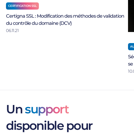
CERTIFICATION SSL
Certigna SSL : Modification des méthodes de validation
du contrôle du domaine (DCV)
06.11.21
AU
Sé
se
10.
Un
support
disponible pour