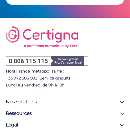
Hors France métropolitaine :
+33 972 503 502 (Service gratuit)
Lundi au Vendredi de 9h à 18h
Nos solutions
Signature en ligne
Ressources
Certificat SSL
Support
Légal
Certificat personne morale
Blog