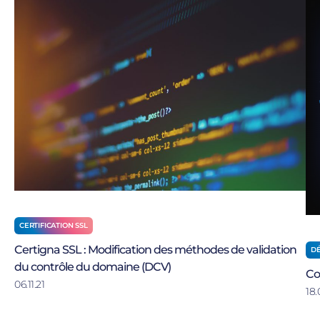
CERTIFICATION SSL
Certigna SSL : Modification des méthodes de validation
DÉ
du contrôle du domaine (DCV)
Co
06.11.21
18.