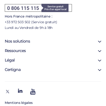
Hors France métropolitaine :
+33 972 503 502 (Service gratuit)
Lundi au Vendredi de 9h à 18h
Nos solutions
Signature en ligne
Ressources
Certificat SSL
Support
Légal
Certificat personne morale
Blog
Certificat personne physique
Mentions légales
Certigna
Certigna Horodatage
Autorités de certification
Hébergement sécurisée
À propos
Liste de révocation
Solutions pour développeurs
Pourquoi nous choisir
Politique d’horodatage
Contact
Politique de certification
Recrutement
Mentions légales