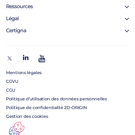
Signature en ligne
Ressources
Certificat SSL
Support
Légal
Certificat personne morale
Blog
Certificat personne physique
Mentions légales
Certigna
Certigna Horodatage
Autorités de certification
Hébergement sécurisée
À propos
Liste de révocation
Solutions pour développeurs
Pourquoi nous choisir
Politique d’horodatage
Contact
Politique de certification
Recrutement
Mentions légales
CGVU
CGU
Politique d’utilisation des données personnelles
Politique de confidentialité 2D-ORIGIN
Gestion des cookies