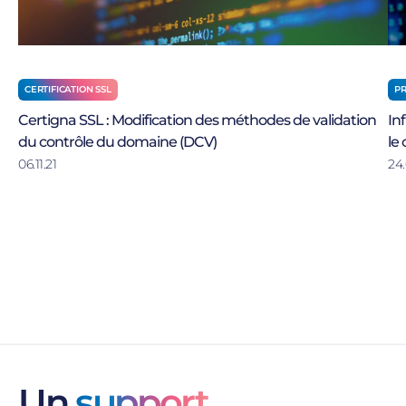
CERTIFICATION SSL
P
Certigna SSL : Modification des méthodes de validation
In
du contrôle du domaine (DCV)
le 
06.11.21
24.
Un
support