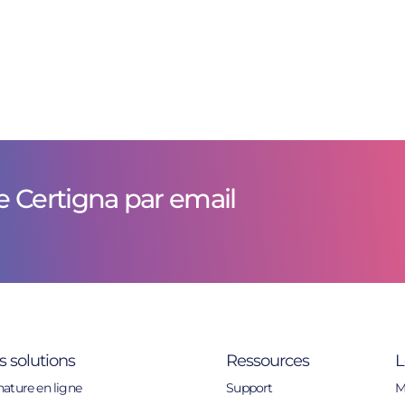
e Certigna par email
s solutions
Ressources
L
nature en ligne
Support
M