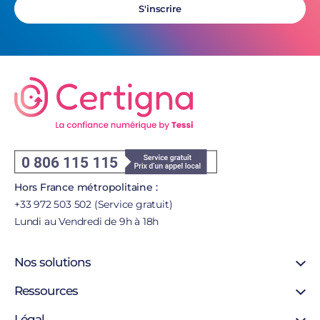
S'inscrire
Hors France métropolitaine :
+33 972 503 502 (Service gratuit)
Lundi au Vendredi de 9h à 18h
Nos solutions
Signature en ligne
Ressources
Certificat SSL
Support
Légal
Certificat personne morale