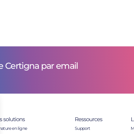
e Certigna par email
s solutions
Ressources
L
nature en ligne
Support
M