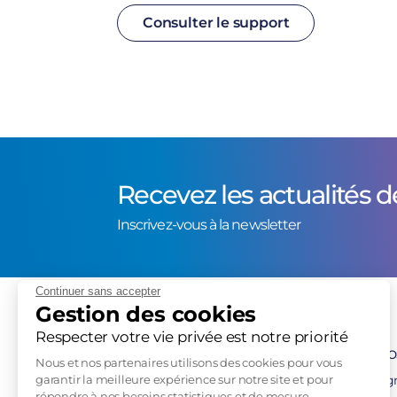
Consulter le support
Recevez les actualités d
Inscrivez-vous à la newsletter
Continuer sans accepter
Gestion des cookies
Respecter votre vie privée est notre priorité
No
Nous et nos partenaires utilisons des cookies pour vous
garantir la meilleure expérience sur notre site et pour
Sig
répondre à nos besoins statistiques et de mesure