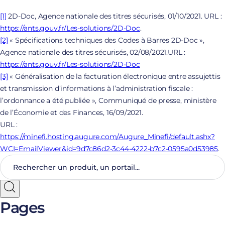
[1]
2D-Doc, Agence nationale des titres sécurisés, 01/10/2021. URL :
https://ants.gouv.fr/Les-solutions/2D-Doc
.
[2]
« Spécifications techniques des Codes à Barres 2D-Doc »,
Agence nationale des titres sécurisés, 02/08/2021.URL :
https://ants.gouv.fr/Les-solutions/2D-Doc
[3]
« Généralisation de la facturation électronique entre assujettis
et transmission d’informations à l’administration fiscale :
l’ordonnance a été publiée », Communiqué de presse, ministère
de l’Économie et des Finances, 16/09/2021.
URL :
https://minefi.hosting.augure.com/Augure_Minefi/default.ashx?
WCI=EmailViewer&id=9d7c86d2-3c44-4222-b7c2-0595a0d53985
.
Pages