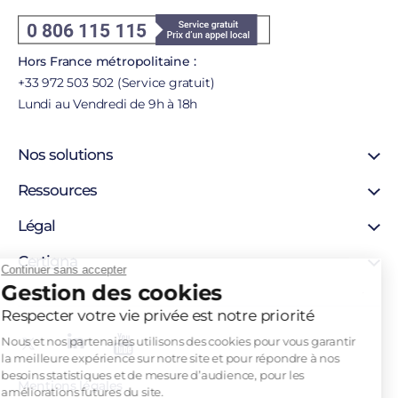
Hors France métropolitaine :
+33 972 503 502 (Service gratuit)
Lundi au Vendredi de 9h à 18h
Nos solutions
Signature en ligne
Ressources
Certificat SSL
Support
Légal
Certificat personne morale
Blog
Certificat personne physique
Mentions légales
Certigna
Certigna Horodatage
Continuer sans accepter
Autorités de certification
Gestion des cookies
Hébergement sécurisée
À propos
Liste de révocation
Solutions pour développeurs
Pourquoi nous choisir
Respecter votre vie privée est notre priorité
Politique d’horodatage
Contact
Politique de certification
Nous et nos partenaires utilisons des cookies pour vous garantir
Recrutement
la meilleure expérience sur notre site et pour répondre à nos
besoins statistiques et de mesure d’audience, pour les
Mentions légales
améliorations futures du site.