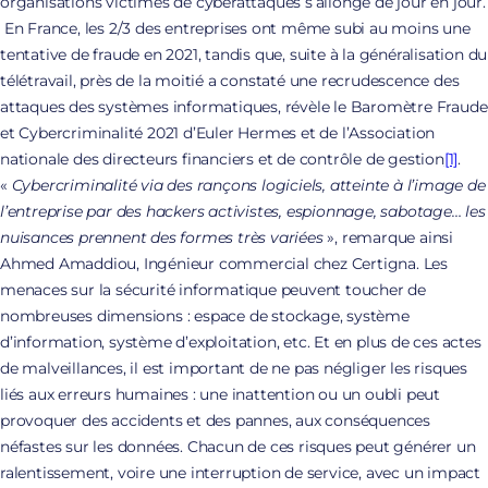
organisations victimes de cyberattaques s’allonge de jour en jour.
En France, les 2/3 des entreprises ont même subi au moins une
tentative de fraude en 2021, tandis que, suite à la généralisation du
télétravail, près de la moitié a constaté une recrudescence des
attaques des systèmes informatiques, révèle le Baromètre Fraude
et Cybercriminalité 2021 d’Euler Hermes et de l’Association
nationale des directeurs financiers et de contrôle de gestion
[1]
.
«
Cybercriminalité via des rançons logiciels, atteinte à l’image de
l’entreprise par des hackers activistes, espionnage, sabotage… les
nuisances prennent des formes très variées
», remarque ainsi
Ahmed Amaddiou, Ingénieur commercial chez Certigna. Les
menaces sur la sécurité informatique peuvent toucher de
nombreuses dimensions : espace de stockage, système
d’information, système d’exploitation, etc. Et en plus de ces actes
de malveillances, il est important de ne pas négliger les risques
liés aux erreurs humaines : une inattention ou un oubli peut
provoquer des accidents et des pannes, aux conséquences
néfastes sur les données. Chacun de ces risques peut générer un
ralentissement, voire une interruption de service, avec un impact