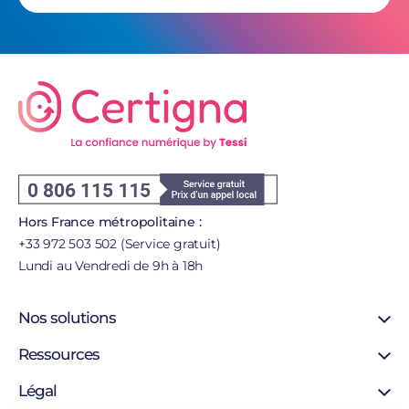
Hors France métropolitaine :
+33 972 503 502 (Service gratuit)
Lundi au Vendredi de 9h à 18h
Nos solutions
Signature en ligne
Ressources
Certificat SSL
Support
Légal
Certificat personne morale
Blog