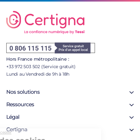
Hors France métropolitaine :
+33 972 503 502 (Service gratuit)
Lundi au Vendredi de 9h à 18h
Nos solutions
Signature en ligne
Ressources
Certificat SSL
Support
Légal
Certificat personne morale
Blog
Certificat personne physique
Mentions légales
Certigna
Certigna Horodatage
Continuer sans accepter
Autorités de certification
Hébergement sécurisée
À propos