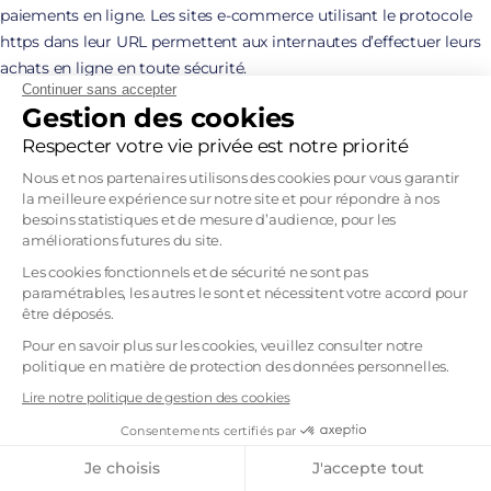
paiements en ligne. Les sites e-commerce utilisant le protocole
https dans leur URL permettent aux internautes d’effectuer leurs
achats en ligne en toute sécurité.
Continuer sans accepter
La solution Certigna SSL est reconnue comme autorité de
Gestion des cookies
certification qualifiée et est utilisée sur de nombreux sites
Respecter votre vie privée est notre priorité
Internet.
Autre avantage, la solution Certigna SSL est disponible en ligne,
Nous et nos partenaires utilisons des cookies pour vous garantir
en quelques clics. Le processus d’installation est entièrement
la meilleure expérience sur notre site et pour répondre à nos
besoins statistiques et de mesure d’audience, pour les
dématérialisé.
améliorations futures du site.
Soyez conseillé par nos experts sur le choix du certificat SSL
Les cookies fonctionnels et de sécurité ne sont pas
Sécuriser les systèmes et les accès et
paramétrables, les autres le sont et nécessitent votre accord pour
authentifier les utilisateurs grâce au certificat
être déposés.
Certigna ID RGS**/eIDAS
Pour en savoir plus sur les cookies, veuillez consulter notre
politique en matière de protection des données personnelles.
Entreprises, collectivités ou associations, la sécurité informatique
Lire notre politique de gestion des cookies
en télétravail nécessite la sécurisation de vos systèmes et de vos
Consentements certifiés par
accès ainsi que l’authentification de vos utilisateurs. Pour cela, le
Je choisis
J'accepte tout
certificat électronique est la solution.