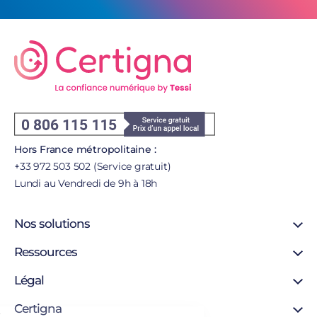
Hors France métropolitaine :
+33 972 503 502 (Service gratuit)
Lundi au Vendredi de 9h à 18h
Nos solutions
Signature en ligne
Ressources
Certificat SSL
Support
Légal
Certificat personne morale
Blog
Certificat personne physique
Mentions légales
Certigna
Certigna Horodatage
er sans accepter